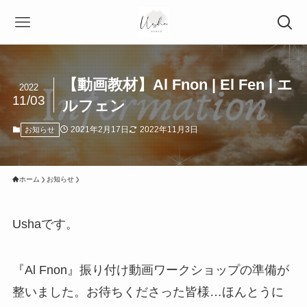
【動画教材】Al Fnon | El Fen | エ
2022
11/03
ルフェン
2021年2月17日
2022年11月3日
お知らせ
ホーム
お知らせ
Ushaです。
『Al Fnon』振り付け動画ワークショップの準備が
整いました。お待ちくださった皆様…ほんとうに